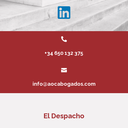

+34 650 132 375

info@aocabogados.com
El Despacho