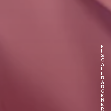
F
I
S
C
A
L
I
D
A
D
G
E
N
E
R