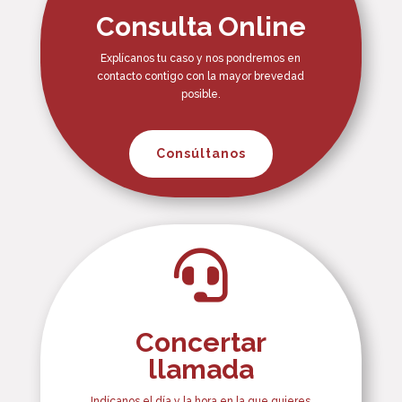
Consulta Online
Explícanos tu caso y nos pondremos en
contacto contigo con la mayor brevedad
posible.
Consúltanos

Concertar
llamada
Indícanos el día y la hora en la que quieres